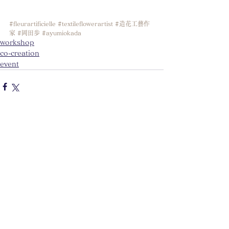
#fleurartificielle
#textileflowerartist
#造花工藝作
家
#岡田歩
#ayumiokada
workshop
co-creation
event