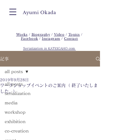
Ayumi Okada
Works
/
Biography
/
Video
/
Topics
/
Facebook
/
Instagram
/
Contact
Serialization in KATEIGAHO.com
記事
all posts
2019年9月28日
all posts
ワークショップイベントのご案内（ 終了いたしま
した。）
serialization
media
workshop
exhibition
co-creation