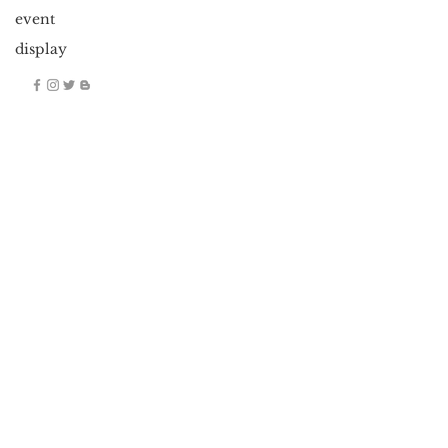
event
display
copyright © ayumi okada all right reserved