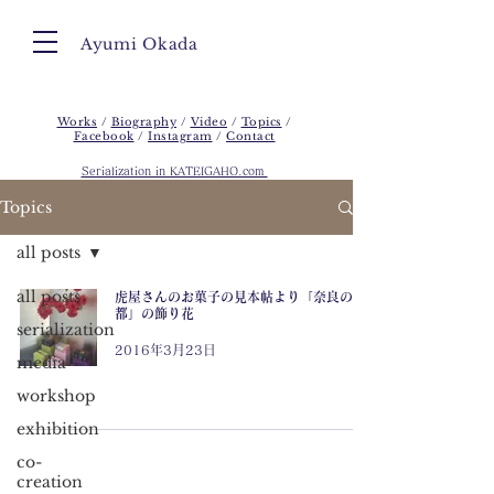
Ayumi Okada
Works
/
Biography
/
Video
/
Topics
/
Facebook
/
Instagram
/
Contact
Serialization in KATEIGAHO.com
Topics
all posts
all posts
虎屋さんのお菓子の見本帖より「奈良の
都」の飾り花
serialization
2016年3月23日
media
workshop
exhibition
co-
creation